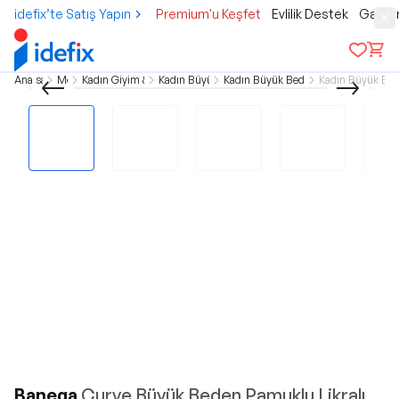
idefix’te Satış Yapın
Premium'u Keşfet
Evlilik Destek
Gamer
Ana sayfa
Moda
Kadın Giyim & Aksesuar
Kadın Büyük Beden
Kadın Büyük Beden Üst Giyim
Kadın Büyük Be
Banega
Curve Büyük Beden Pamuklu Likralı