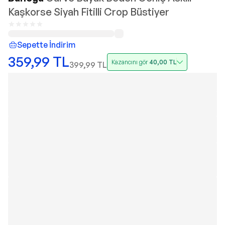
Kaşkorse Siyah Fitilli Crop Büstiyer
Sepette İndirim
359,99
TL
Kazancını gör
40,00
TL
399,99
TL