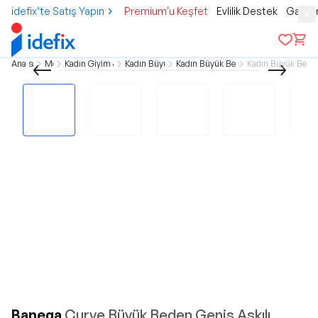
idefix’te Satış Yapın
Premium'u Keşfet
Evlilik Destek
Gamer
Ana sayfa
Moda
Kadın Giyim & Aksesuar
Kadın Büyük Beden
Kadın Büyük Beden İç Giyim
Kadın Büyük Beden
Banega
Curve Büyük Beden Geniş Askılı