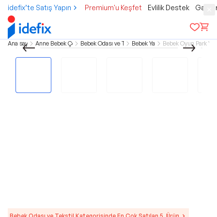
idefix’te Satış Yapın
Premium'u Keşfet
Evlilik Destek
Gamer
Ana sayfa
Anne Bebek Çocuk
Bebek Odası ve Tekstil
Bebek Yatak
Bebek Oyun Park Yat
Bebek Odası ve Tekstil Kategorisinde En Çok Satılan 5. Ürün