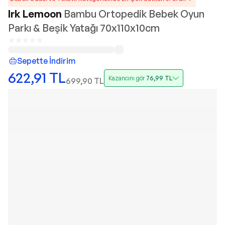
Irk Lemoon
Bambu Ortopedik Bebek Oyun
Parkı & Beşik Yatağı 70x110x10cm
Sepette İndirim
622,91
TL
Kazancını gör
76,99
TL
699,90
TL