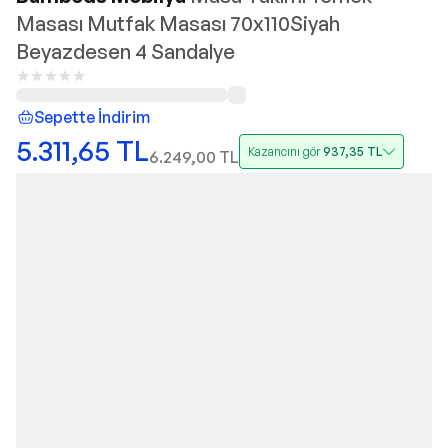
Masası Mutfak Masası 70x110Siyah
Beyazdesen 4 Sandalye
Sepette İndirim
5.311,65
TL
Kazancını gör
937,35
TL
6.249,00
TL