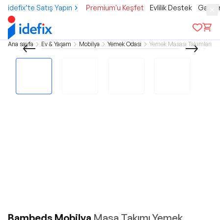
idefix’te Satış Yapın
Premium'u Keşfet
Evlilik Destek
Gamer
Ana sayfa
Ev & Yaşam
Mobilya
Yemek Odası
Yemek Masası Takımları
Bambeds Mobilya
Masa Takımı Yemek