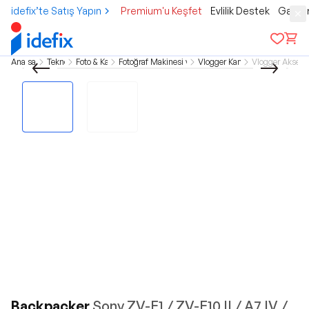
idefix’te Satış Yapın
Premium'u Keşfet
Evlilik Destek
Gamer
Ana sayfa
Teknoloji
Foto & Kamera
Fotoğraf Makinesi ve Kamera
Vlogger Kameralar
Vlogger Aksesu
Backpacker
Sony ZV-E1 / ZV-E10 II / A7 IV /