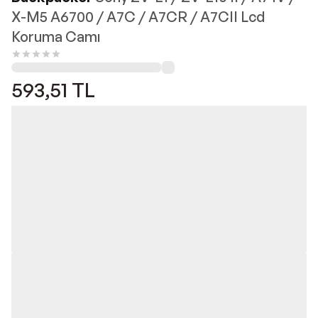
X-M5 A6700 / A7C / A7CR / A7CII Lcd
Koruma Camı
593,51
TL