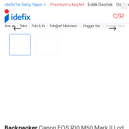
idefix’te Satış Yapın
Premium'u Keşfet
Evlilik Destek
Gamer
Ana sayfa
Teknoloji
Foto & Kamera
Fotoğraf Makinesi ve Kamera
Vlogger Kameralar
Vlogger Aksesu
Backpacker
Canon EOS R10 M50 Mark II Lcd