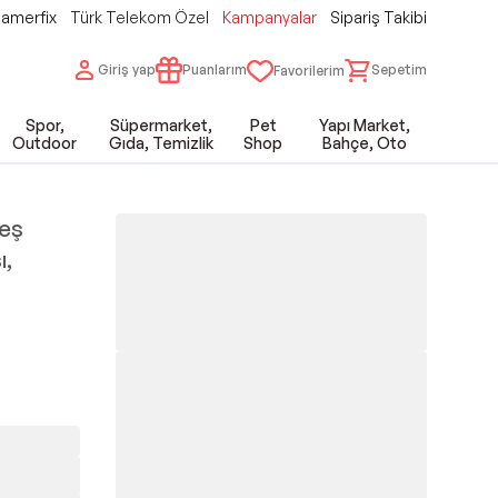
amerfix
Türk Telekom Özel
Kampanyalar
Sipariş Takibi
Giriş yap
Puanlarım
Sepetim
Favorilerim
Spor,
Süpermarket,
Pet
Yapı Market,
Outdoor
Gıda, Temizlik
Shop
Bahçe, Oto
neş
ı,