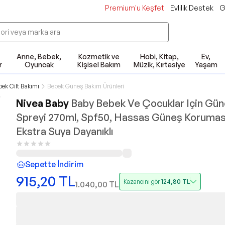
Premium'u Keşfet
Evlilik Destek
G
Anne, Bebek,
Kozmetik ve
Hobi, Kitap,
Ev,
r
Oyuncak
Kişisel Bakım
Müzik, Kırtasiye
Yaşam
ek Cilt Bakımı
Bebek Güneş Bakım Ürünleri
Nivea Baby
Baby Bebek Ve Çocuklar Için Gü
Spreyi 270ml, Spf50, Hassas Güneş Korumas
Ekstra Suya Dayanıklı
Sepette İndirim
915,20
TL
Kazancını gör
124,80
TL
1.040,00
TL