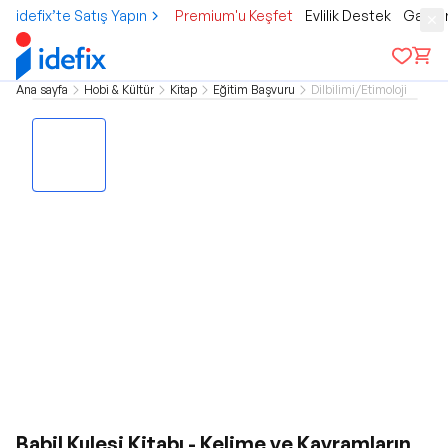
idefix’te Satış Yapın
Premium'u Keşfet
Evlilik Destek
Gamer
Ana sayfa
Hobi & Kültür
Kitap
Eğitim Başvuru
Dilbilimi/Etimoloji
Babil Kulesi Kitabı - Kelime ve Kavramların