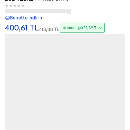
Sepette İndirim
400,61
TL
Kazancını gör
12,39
TL
413,00
TL