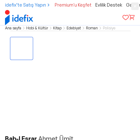
idefix’te Satış Yapın
Premium'u Keşfet
Evlilik Destek
Gamer
Ana sayfa
Hobi & Kültür
Kitap
Edebiyat
Roman
Polisiye
Bab-I Esrar
Ahmet Ümit