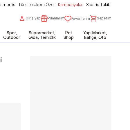
amerfix
Türk Telekom Özel
Kampanyalar
Sipariş Takibi
Giriş yap
Puanlarım
Sepetim
Favorilerim
Spor,
Süpermarket,
Pet
Yapı Market,
Outdoor
Gıda, Temizlik
Shop
Bahçe, Oto
i