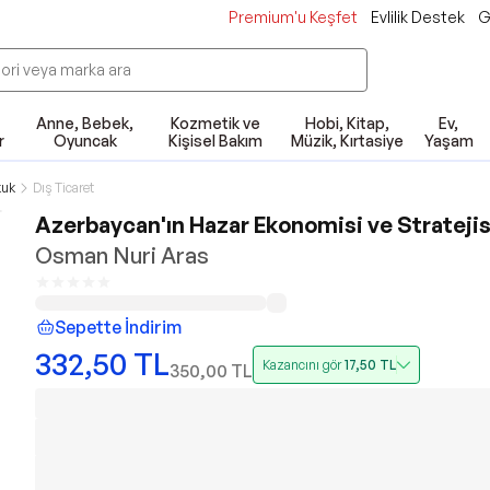
Premium'u Keşfet
Evlilik Destek
G
Anne, Bebek,
Kozmetik ve
Hobi, Kitap,
Ev,
r
Oyuncak
Kişisel Bakım
Müzik, Kırtasiye
Yaşam
kuk
Dış Ticaret
Azerbaycan'ın Hazar Ekonomisi ve Stratejis
Osman Nuri Aras
Sepette İndirim
332,50
TL
Kazancını gör
17,50
TL
350,00
TL