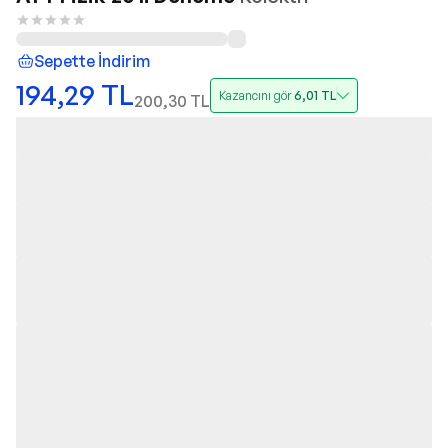
Sepette İndirim
194,29
TL
Kazancını gör
6,01
TL
200,30
TL