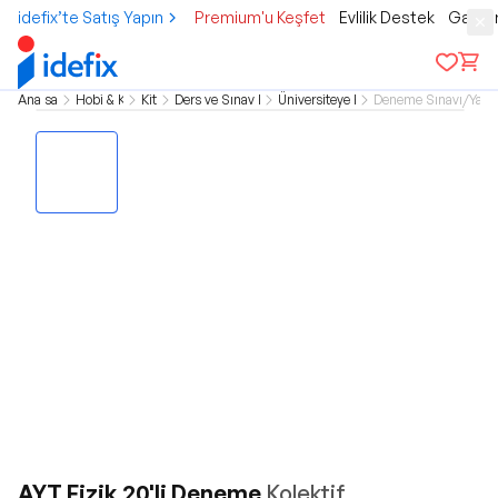
idefix’te Satış Yapın
Premium'u Keşfet
Evlilik Destek
Gamer
Ana sayfa
Hobi & Kültür
Kitap
Ders ve Sınav Kitapları
Üniversiteye Hazırlık
Deneme Sınavı/Yapra
AYT Fizik 20'li Deneme
Kolektif