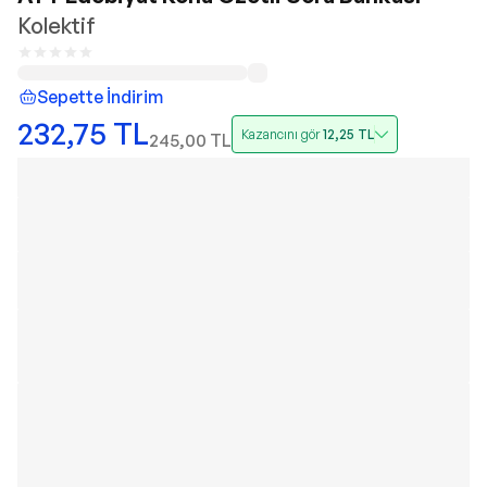
Kolektif
Sepette İndirim
232,75
TL
Kazancını gör
12,25
TL
245,00
TL