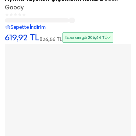
Goody
Sepette İndirim
619,92
TL
Kazancını gör
206,64
TL
826,56
TL