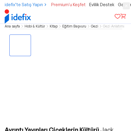
idefix’te Satış Yapın
Premium'u Keşfet
Evlilik Destek
Gamer
Ana sayfa
Hobi & Kültür
Kitap
Eğitim Başvuru
Gezi
Gezi Anlatımı
Ayrıntı Yayınları Çiçeklerin Kültürü
Jack