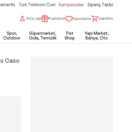
amerfix
Türk Telekom Özel
Kampanyalar
Sipariş Takibi
Giriş yap
Puanlarım
Sepetim
Favorilerim
Spor,
Süpermarket,
Pet
Yapı Market,
Outdoor
Gıda, Temizlik
Shop
Bahçe, Oto
es Caso