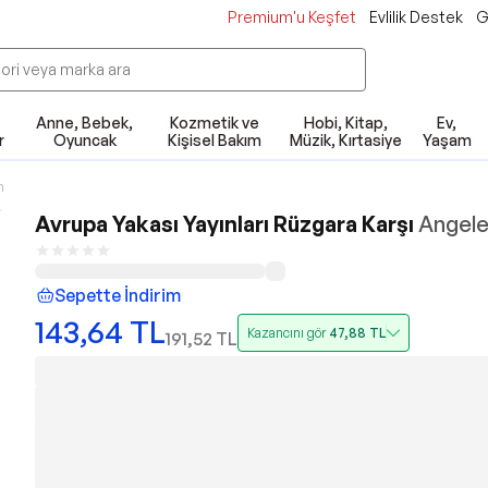
Premium'u Keşfet
Evlilik Destek
G
Anne, Bebek,
Kozmetik ve
Hobi, Kitap,
Ev,
r
Oyuncak
Kişisel Bakım
Müzik, Kırtasiye
Yaşam
n
Avrupa Yakası Yayınları Rüzgara Karşı
Angel
Sepette İndirim
143,64
TL
Kazancını gör
47,88
TL
191,52
TL