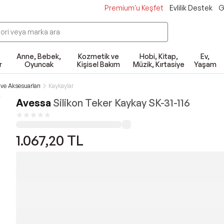
Premium'u Keşfet
Evlilik Destek
G
Anne, Bebek,
Kozmetik ve
Hobi, Kitap,
Ev,
r
Oyuncak
Kişisel Bakım
Müzik, Kırtasiye
Yaşam
 ve Aksesuarları
Kaykaylar
Avessa
Silikon Teker Kaykay SK-31-116
1.067,20
TL