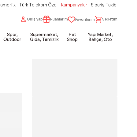
amerfix
Türk Telekom Özel
Kampanyalar
Sipariş Takibi
Giriş yap
Puanlarım
Sepetim
Favorilerim
Spor,
Süpermarket,
Pet
Yapı Market,
Outdoor
Gıda, Temizlik
Shop
Bahçe, Oto