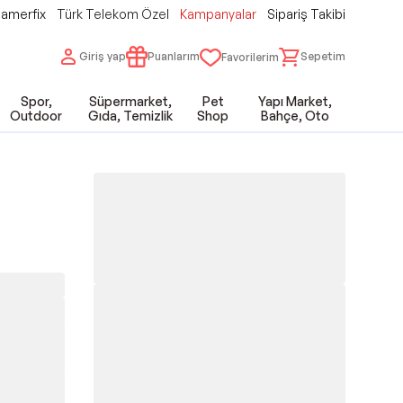
amerfix
Türk Telekom Özel
Kampanyalar
Sipariş Takibi
Giriş yap
Puanlarım
Sepetim
Favorilerim
Spor,
Süpermarket,
Pet
Yapı Market,
Outdoor
Gıda, Temizlik
Shop
Bahçe, Oto