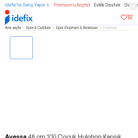
idefix’te Satış Yapın
Premium'u Keşfet
Evlilik Destek
Gamer
Ana sayfa
Spor & Outdoor
Spor Ekipman & Aksesuar
Hulahop
Avessa
48 cm 3'lü Çocuk Hulohop Karışık