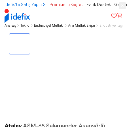
idefix’te Satış Yapın
Premium'u Keşfet
Evlilik Destek
Gamer
Ana sayfa
Teknoloji
Endüstriyel Mutfak Grubu
Ana Mutfak Ekipmanları
Endüstriyel Izgara
Atalay
ASM-65 Salamander Asansörlü