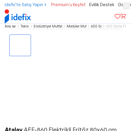
idefix’te Satış Yapın
Premium'u Keşfet
Evlilik Destek
Gamer
Ana sayfa
Teknoloji
Endüstriyel Mutfak Grubu
Modüler Mutfaklar
600 Serisi
600 Serisi Fritö
Atalay
AEF-860 Elektrikli Fritöz 80x60 cm