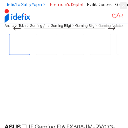
idefix’te Satış Yapın
Premium'u Keşfet
Evlilik Destek
Gamer
Ana sayfa
Teknoloji
Gaming / Oyuncu
Gaming Bilgisayar - IT
Gaming Bilgisayarlar
Gaming Notebook /
ASUS
TUF Gaming F16 FX608JM-RV073-