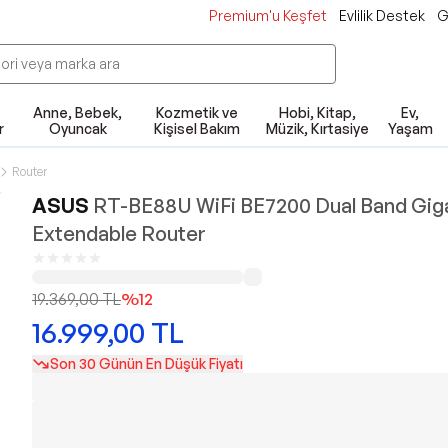
Premium'u Keşfet
Evlilik Destek
G
Anne, Bebek,
Kozmetik ve
Hobi, Kitap,
Ev,
r
Oyuncak
Kişisel Bakım
Müzik, Kırtasiye
Yaşam
Router
ASUS
RT-BE88U WiFi BE7200 Dual Band Gig
Extendable Router
19.369,00
TL
%
12
16.999,00
TL
Son 30 Günün En Düşük Fiyatı