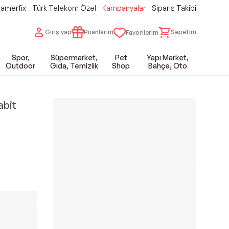
amerfix
Türk Telekom Özel
Kampanyalar
Sipariş Takibi
Giriş yap
Puanlarım
Sepetim
Favorilerim
Spor,
Süpermarket,
Pet
Yapı Market,
Outdoor
Gıda, Temizlik
Shop
Bahçe, Oto
abit