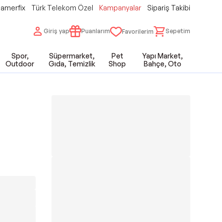
amerfix
Türk Telekom Özel
Kampanyalar
Sipariş Takibi
Giriş yap
Puanlarım
Sepetim
Favorilerim
Spor,
Süpermarket,
Pet
Yapı Market,
Outdoor
Gıda, Temizlik
Shop
Bahçe, Oto