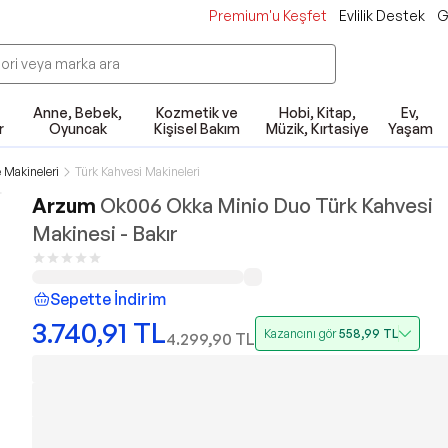
Premium'u Keşfet
Evlilik Destek
G
Anne, Bebek,
Kozmetik ve
Hobi, Kitap,
Ev,
r
Oyuncak
Kişisel Bakım
Müzik, Kırtasiye
Yaşam
 Makineleri
Türk Kahvesi Makineleri
Arzum
Ok006 Okka Minio Duo Türk Kahvesi
Makinesi - Bakır
Sepette İndirim
3.740,91
TL
Kazancını gör
558,99
TL
4.299,90
TL