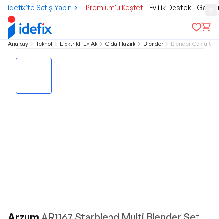
idefix’te Satış Yapın
Premium'u Keşfet
Evlilik Destek
Gamer
Ana sayfa
Teknoloji
Elektrikli Ev Aletleri
Gıda Hazırlama
Blenderlar
Blender Çoklu Setl
Arzum
AR1167 Starblend Multi Blender Set