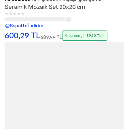
Seramik Mozaik Set 20x20 cm
Sepette İndirim
600,29
TL
Kazancını gör
89,70
TL
689,99
TL