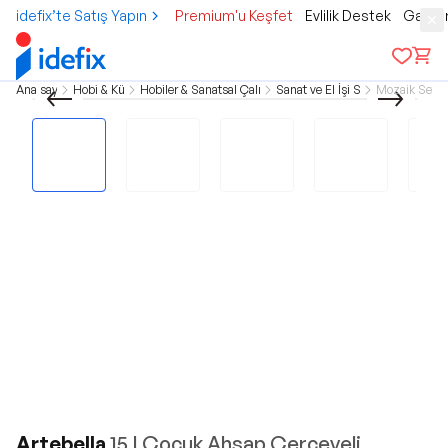
idefix’te Satış Yapın
Premium'u Keşfet
Evlilik Destek
Gamer
Ana sayfa
Hobi & Kültür
Hobiler & Sanatsal Çalışmalar
Sanat ve El İşi Setleri
Mozaik Setler
Artebella
15 I Çocuk Ahşap Çerçeveli