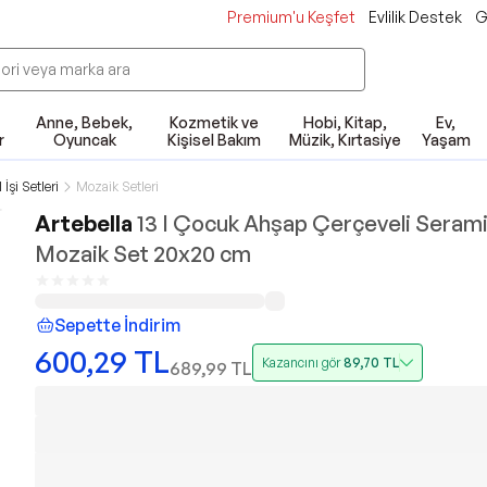
Premium'u Keşfet
Evlilik Destek
G
Anne, Bebek,
Kozmetik ve
Hobi, Kitap,
Ev,
r
Oyuncak
Kişisel Bakım
Müzik, Kırtasiye
Yaşam
 İşi Setleri
Mozaik Setleri
Artebella
13 I Çocuk Ahşap Çerçeveli Seram
Mozaik Set 20x20 cm
Sepette İndirim
600,29
TL
Kazancını gör
89,70
TL
689,99
TL