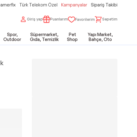
amerfix
Türk Telekom Özel
Kampanyalar
Sipariş Takibi
Giriş yap
Puanlarım
Sepetim
Favorilerim
Spor,
Süpermarket,
Pet
Yapı Market,
Outdoor
Gıda, Temizlik
Shop
Bahçe, Oto
ik