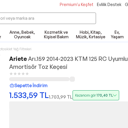
Premium'u Keşfet
Evlilik Destek
G
Anne, Bebek,
Kozmetik ve
Hobi, Kitap,
Ev,
r
Oyuncak
Kişisel Bakım
Müzik, Kırtasiye
Yaşam
tosiklet Yağ Filtreleri
Ariete
Arı.159 2014-2023 KTM 125 RC Uyumlu
Amortisör Toz Keçesi
Sepette İndirim
1.533,59
TL
Kazancını gör
170,40
TL
1.703,99
TL