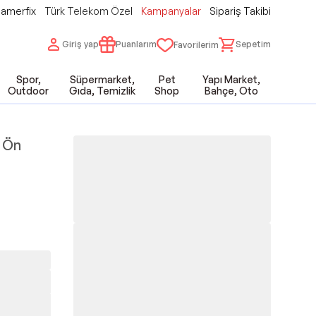
amerfix
Türk Telekom Özel
Kampanyalar
Sipariş Takibi
Giriş yap
Puanlarım
Sepetim
Favorilerim
Spor,
Süpermarket,
Pet
Yapı Market,
Outdoor
Gıda, Temizlik
Shop
Bahçe, Oto
 Ön