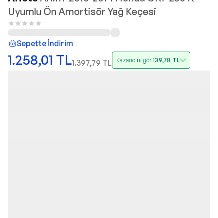
Uyumlu Ön Amortisör Yağ Keçesi
Sepette İndirim
1.258,01
TL
Kazancını gör
139,78
TL
1.397,79
TL