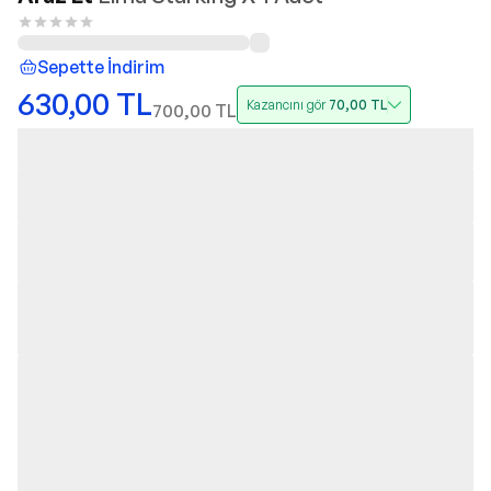
Sepette İndirim
630,00
TL
Kazancını gör
70,00
TL
700,00
TL