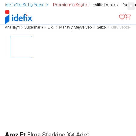
idefix’te Satış Yapın
Premium'u Keşfet
Evlilik Destek
Gamer
Ana sayfa
Süpermarket
Gıda
Manav / Meyve Sebze
Sebze
Kuru Sebzeler
Araz Et
Elma Starking X4 Adet