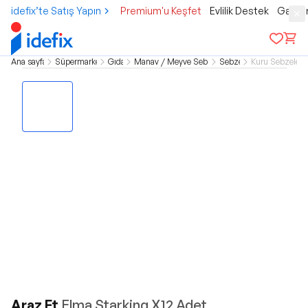
idefix’te Satış Yapın
Premium'u Keşfet
Evlilik Destek
Gamer
Ana sayfa
Süpermarket
Gıda
Manav / Meyve Sebze
Sebze
Kuru Sebzeler
Araz Et
Elma Starking X12 Adet