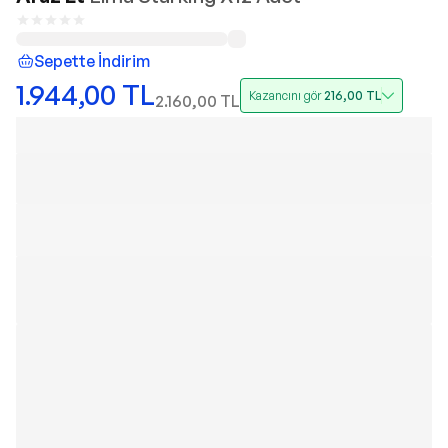
Sepette İndirim
1.944,00
TL
Kazancını gör
216,00
TL
2.160,00
TL