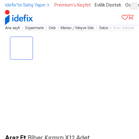
idefix’te Satış Yapın
Premium'u Keşfet
Evlilik Destek
Gamer
Ana sayfa
Süpermarket
Gıda
Manav / Meyve Sebze
Sebze
Kuru Sebzeler
Araz Et
Biber Kırmızı X12 Adet