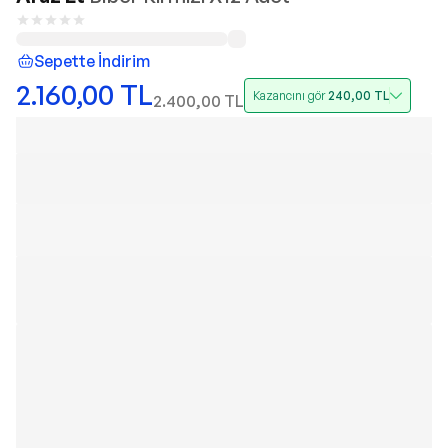
Sepette İndirim
2.160,00
TL
Kazancını gör
240,00
TL
2.400,00
TL