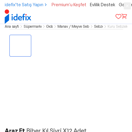
idefix’te Satış Yapın
Premium'u Keşfet
Evlilik Destek
Gamer
Ana sayfa
Süpermarket
Gıda
Manav / Meyve Sebze
Sebze
Kuru Sebzeler
Araz Et
Biber Kıl Sivri X12 Adet