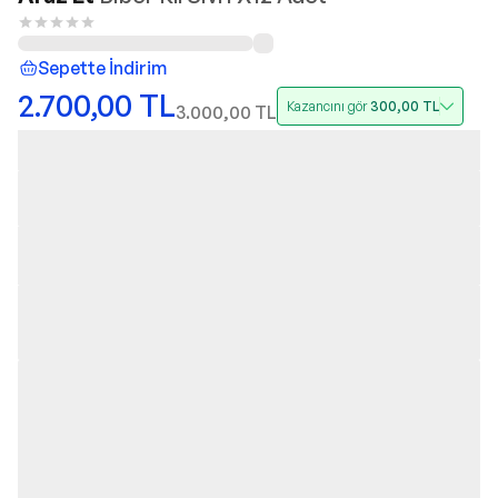
Sepette İndirim
2.700,00
TL
Kazancını gör
300,00
TL
3.000,00
TL