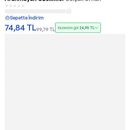
Sepette İndirim
74,84
TL
Kazancını gör
24,95
TL
99,79
TL