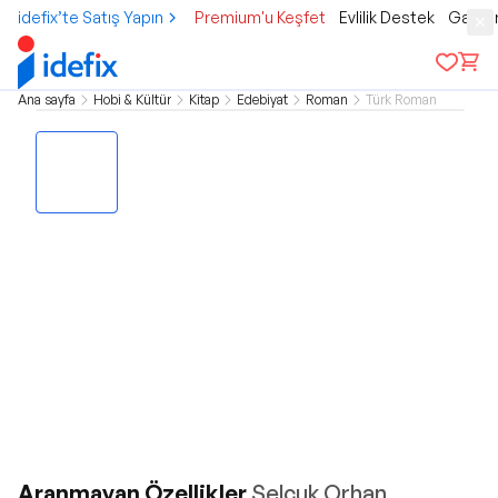
idefix’te Satış Yapın
Premium'u Keşfet
Evlilik Destek
Gamer
Ana sayfa
Hobi & Kültür
Kitap
Edebiyat
Roman
Türk Roman
Aranmayan Özellikler
Selçuk Orhan