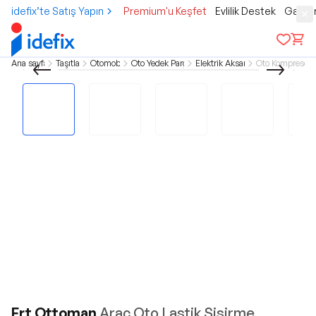
idefix’te Satış Yapın
Premium'u Keşfet
Evlilik Destek
Gamer
Ana sayfa
Taşıtlar
Otomobil
Oto Yedek Parça
Elektrik Aksam
Oto Kompresör
Frt Ottoman
Araç Oto Lastik Şişirme