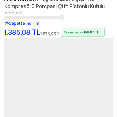
Kompresörü Pompası Çift Pistonlu Kutulu
Sepette İndirim
1.385,08
TL
Kazancını gör
188,87
TL
1.573,95
TL