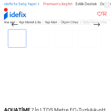
idefix’te Satış Yapın
Premium'u Keşfet
Evlilik Destek
Gamer
Ana sayfa
Yapı Market & Bahçe
Yapı Market
Ölçüm Cihazları
Dijital Ölçüm Cihazla
AQUATİME
7 İn 1 TDS Metre EC-Tuzluluk-pH