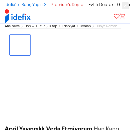
idefix’te Satış Yapın
Premium'u Keşfet
Evlilik Destek
Gamer
Ana sayfa
Hobi & Kültür
Kitap
Edebiyat
Roman
Dünya Roman
April Yayıncılık Veda Etmiyorum
Han Kang