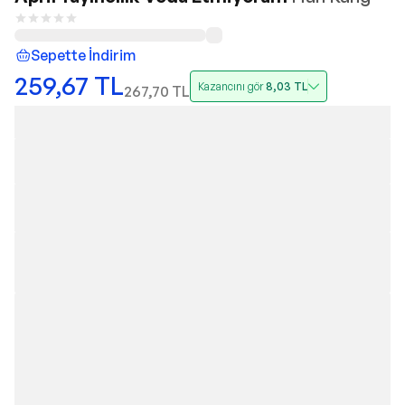
Sepette İndirim
259,67
TL
Kazancını gör
8,03
TL
267,70
TL