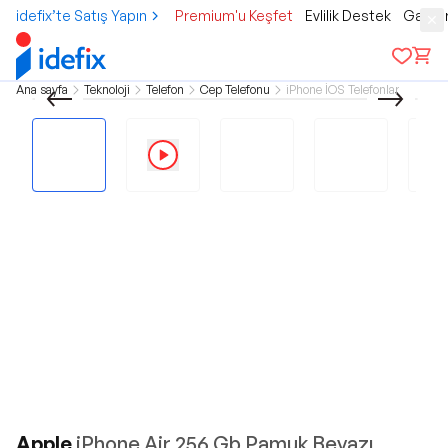
idefix’te Satış Yapın
Premium'u Keşfet
Evlilik Destek
Gamer
Ana sayfa
Teknoloji
Telefon
Cep Telefonu
iPhone İOS Telefonlar
Apple
iPhone Air 256 Gb Pamuk Beyazı