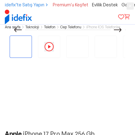
idefix’te Satış Yapın
Premium'u Keşfet
Evlilik Destek
Gamer
Ana sayfa
Teknoloji
Telefon
Cep Telefonu
iPhone İOS Telefonlar
Apple
iPhone 17 Pro Max 256 Gb