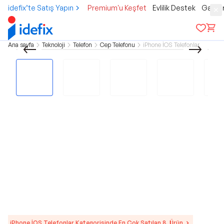
idefix’te Satış Yapın
Premium'u Keşfet
Evlilik Destek
Gamer
Ana sayfa
Teknoloji
Telefon
Cep Telefonu
iPhone İOS Telefonlar
iPhone İOS Telefonlar Kategorisinde En Çok Satılan 8. Ürün