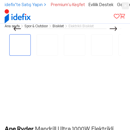
idefix’te Satış Yapın
Premium'u Keşfet
Evlilik Destek
Gamer
Ana sayfa
Spor & Outdoor
Bisiklet
Elektrikli Bisiklet
Ape Ryder
Mandrill Ultra 1000W Elektrikli