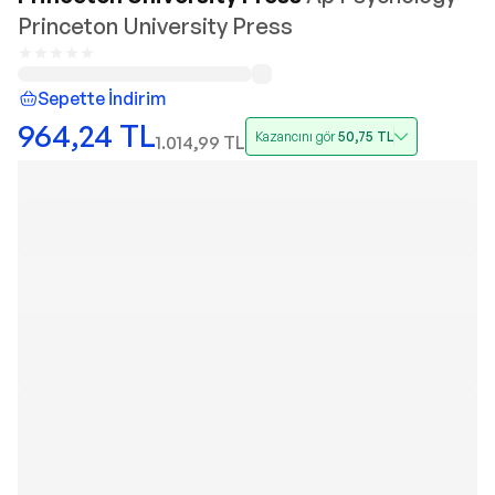
Princeton University Press
Sepette İndirim
964,24
TL
Kazancını gör
50,75
TL
1.014,99
TL