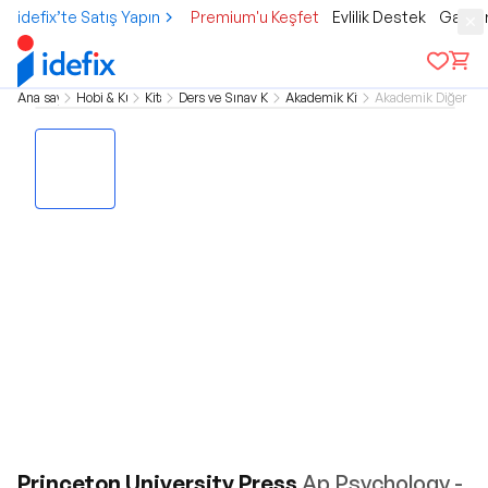
idefix’te Satış Yapın
Premium'u Keşfet
Evlilik Destek
Gamer
Ana sayfa
Hobi & Kültür
Kitap
Ders ve Sınav Kitapları
Akademik Kitaplar
Akademik Diğer Kit
Princeton University Press
Ap Psychology -