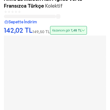
Fransızca Türkçe
Kolektif
Sepette İndirim
142,02
TL
Kazancını gör
7,48
TL
149,50
TL