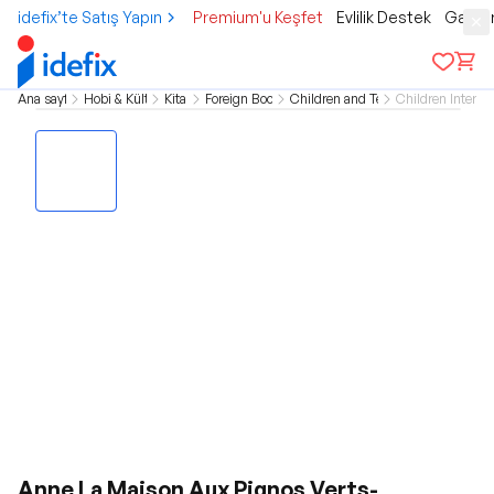
idefix’te Satış Yapın
Premium'u Keşfet
Evlilik Destek
Gamer
Ana sayfa
Hobi & Kültür
Kitap
Foreign Books
Children and Teen
Children Interest
Anne La Maison Aux Pignos Verts-