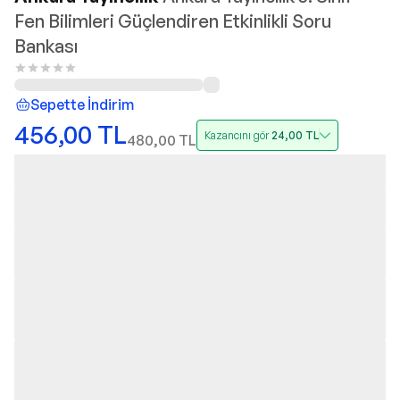
Fen Bilimleri Güçlendiren Etkinlikli Soru
Bankası
Sepette İndirim
456,00
TL
Kazancını gör
24,00
TL
480,00
TL