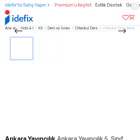
idefix’te Satış Yapın
Premium'u Keşfet
Evlilik Destek
Gamer
Ana sayfa
Hobi & Kültür
Kitap
Ders ve Sınav Kitapları
Ortaokul Ders Kitapları
Ortaokul Soru Bankası 
Ankara Yayıncılık
Ankara Yayıncılık 5. Sınıf