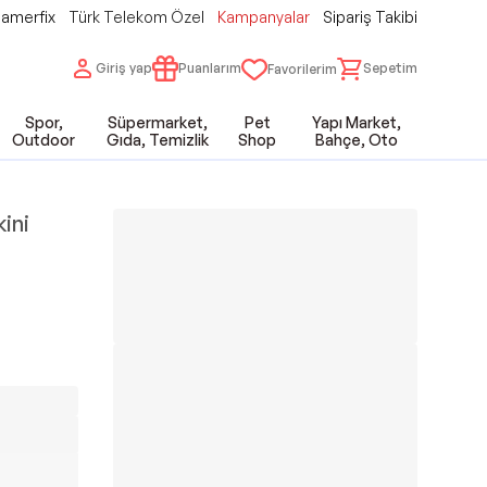
amerfix
Türk Telekom Özel
Kampanyalar
Sipariş Takibi
Giriş yap
Puanlarım
Sepetim
Favorilerim
Spor,
Süpermarket,
Pet
Yapı Market,
Outdoor
Gıda, Temizlik
Shop
Bahçe, Oto
ini