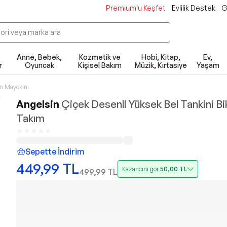
Premium'u Keşfet
Evlilik Destek
G
Anne, Bebek,
Kozmetik ve
Hobi, Kitap,
Ev,
r
Oyuncak
Kişisel Bakım
Müzik, Kırtasiye
Yaşam
n Mayokini
Angelsin
Çiçek Desenli Yüksek Bel Tankini Bik
Takım
Sepette İndirim
449,99
TL
Kazancını gör
50,00
TL
499,99
TL