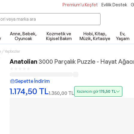
Premium'u Keşfet
Evlilik Destek
G
Anne, Bebek,
Kozmetik ve
Hobi, Kitap,
Ev,
r
Oyuncak
Kişisel Bakım
Müzik, Kırtasiye
Yaşam
 / Yapbozlar
Anatolian
3000 Parçalık Puzzle - Hayat Ağac
Sepette İndirim
1.174,50
TL
Kazancını gör
175,50
TL
1.350,00
TL