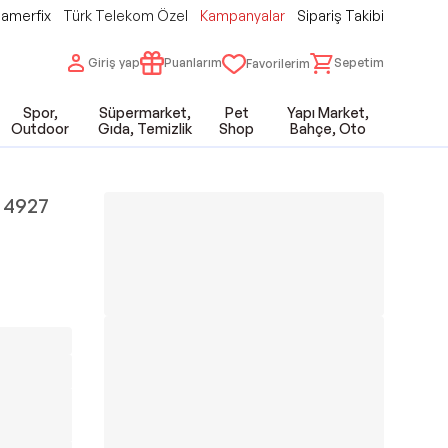
amerfix
Türk Telekom Özel
Kampanyalar
Sipariş Takibi
Giriş yap
Puanlarım
Sepetim
Favorilerim
Spor,
Süpermarket,
Pet
Yapı Market,
Outdoor
Gıda, Temizlik
Shop
Bahçe, Oto
ı 4927