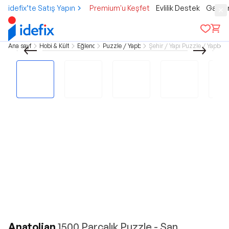
idefix’te Satış Yapın
Premium'u Keşfet
Evlilik Destek
Gamer
Ana sayfa
Hobi & Kültür
Eğlence
Puzzle / Yapboz
Şehir / Yapı Puzzle / Yapbozl
Anatolian
1500 Parçalık Puzzle - San