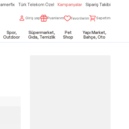
amerfix
Türk Telekom Özel
Kampanyalar
Sipariş Takibi
Giriş yap
Puanlarım
Sepetim
Favorilerim
Spor,
Süpermarket,
Pet
Yapı Market,
Outdoor
Gıda, Temizlik
Shop
Bahçe, Oto