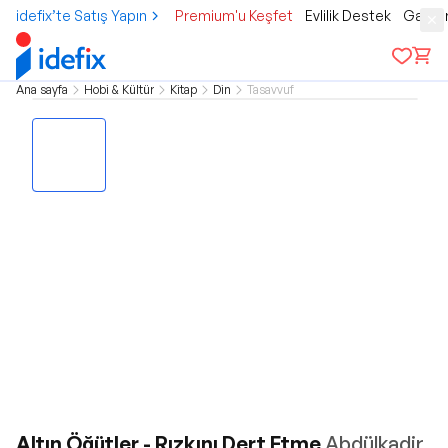
idefix’te Satış Yapın
Premium'u Keşfet
Evlilik Destek
Gamer
Ana sayfa
Hobi & Kültür
Kitap
Din
Tasavvuf
Altın Öğütler - Rızkını Dert Etme
Abdülkadir