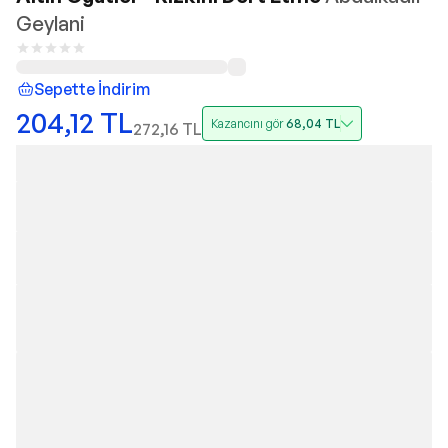
Geylani
Sepette İndirim
204,12
TL
Kazancını gör
68,04
TL
272,16
TL