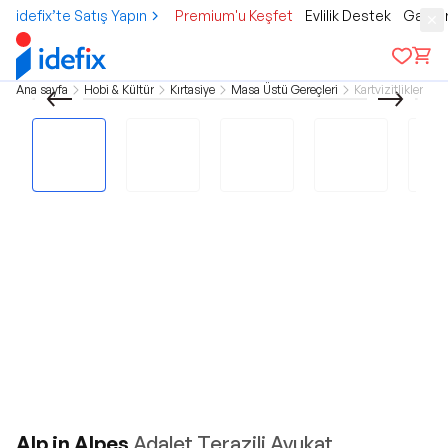
idefix’te Satış Yapın
Premium'u Keşfet
Evlilik Destek
Gamer
Ana sayfa
Hobi & Kültür
Kırtasiye
Masa Üstü Gereçleri
Kartvizitlikler
Alp in Alpes
Adalet Terazili Avukat