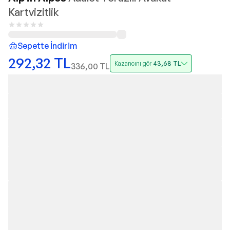
Kartvizitlik
Sepette İndirim
292,32
TL
Kazancını gör
43,68
TL
336,00
TL