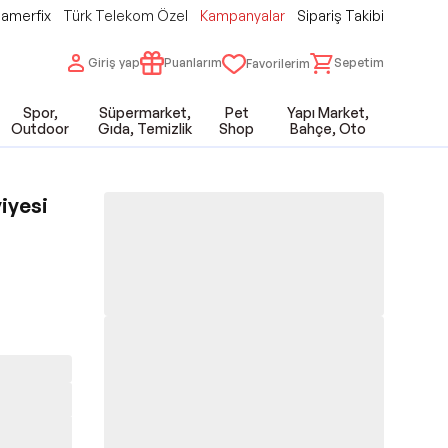
amerfix
Türk Telekom Özel
Kampanyalar
Sipariş Takibi
Giriş yap
Puanlarım
Sepetim
Favorilerim
Spor,
Süpermarket,
Pet
Yapı Market,
Outdoor
Gıda, Temizlik
Shop
Bahçe, Oto
viyesi