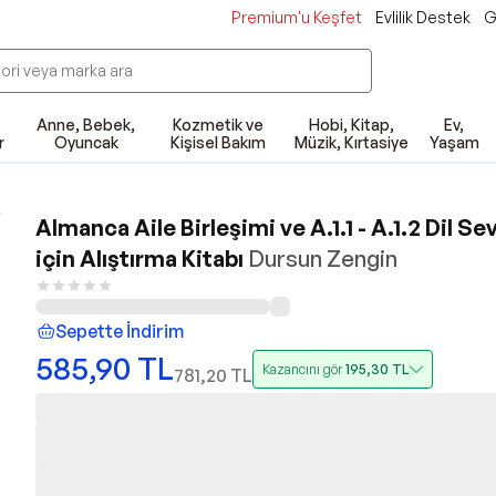
Premium'u Keşfet
Evlilik Destek
G
Anne, Bebek,
Kozmetik ve
Hobi, Kitap,
Ev,
r
Oyuncak
Kişisel Bakım
Müzik, Kırtasiye
Yaşam
Almanca Aile Birleşimi ve A.1.1 - A.1.2 Dil Se
için Alıştırma Kitabı
Dursun Zengin
Sepette İndirim
585,90
TL
Kazancını gör
195,30
TL
781,20
TL