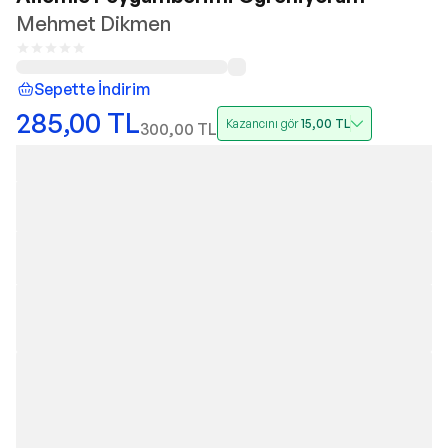
Mehmet Dikmen
Sepette İndirim
285,00
TL
Kazancını gör
15,00
TL
300,00
TL